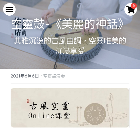
×
0
商品分類
首頁
空靈鼓-《美麗的神話》
所有商品分類
空靈鼓
典雅沉逸的古風曲調，空靈唯美的
最新優惠
沉浸享受
空靈鼓演奏
輕巧迷你款式
腳架及配件
蓮花款空靈鼓
教學與示範
空靈鼓演奏
·
便攜款
2021年6月6日
空靈鼓演奏
旗艦款空靈鼓
曲譜與伴奏
Q&A
空靈學堂
常規款
腳架及配件
空靈鼓介紹
關於我們
旗艦款
2026最新優惠
Facebook
關於LURU
專利與技術
登錄
/
註冊
製作工藝
搜索