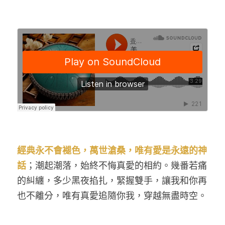
經典永不會褪色，萬世滄桑，唯有愛是永遠的神
話
；潮起潮落，始終不悔真愛的相約。幾番若痛
的糾纏，多少黑夜掐扎，緊握雙手，讓我和你再
也不離分，唯有真愛追隨你我，穿越無盡時空。