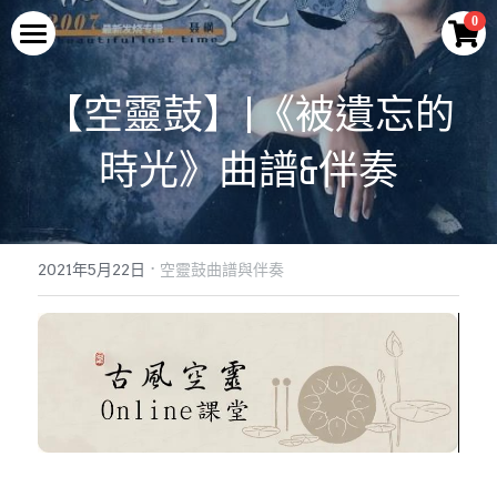
×
0
商品分類
首頁
【空靈鼓】|《被遺忘的
所有商品分類
空靈鼓
時光》曲譜&伴奏
最新優惠
空靈鼓演奏
輕巧迷你款式
腳架及配件
蓮花款空靈鼓
教學與示範
空靈鼓演奏
·
便攜款
2021年5月22日
空靈鼓曲譜與伴奏
旗艦款空靈鼓
曲譜與伴奏
Q&A
空靈學堂
常規款
腳架及配件
空靈鼓介紹
關於我們
旗艦款
2026最新優惠
Facebook
關於LURU
專利與技術
登錄
/
註冊
製作工藝
搜索