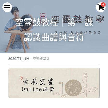
×
0
商品分類
首頁
空靈鼓教程｜第一課
所有商品分類
空靈鼓
認識曲譜與音符
最新優惠
空靈鼓演奏
輕巧迷你款式
腳架及配件
蓮花款空靈鼓
教學與示範
空靈鼓演奏
·
便攜款
2020年1月1日
空靈鼓學堂
旗艦款空靈鼓
曲譜與伴奏
Q&A
空靈學堂
常規款
腳架及配件
空靈鼓介紹
關於我們
旗艦款
2026最新優惠
Facebook
關於LURU
專利與技術
登錄
/
註冊
製作工藝
搜索