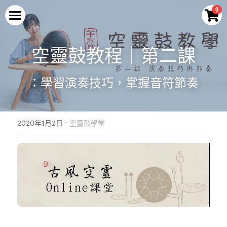
×
0
商品分類
首頁
空靈鼓教程｜第二課
所有商品分類
空靈鼓
最新優惠
：學習演奏技巧，掌握音符節奏
空靈鼓演奏
輕巧迷你款式
腳架及配件
蓮花款空靈鼓
教學與示範
空靈鼓演奏
·
便攜款
2020年1月2日
空靈鼓學堂
旗艦款空靈鼓
曲譜與伴奏
Q&A
空靈學堂
常規款
腳架及配件
空靈鼓介紹
關於我們
旗艦款
2026最新優惠
Facebook
關於LURU
專利與技術
登錄
/
註冊
製作工藝
搜索