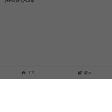
行政區法例為基準
主頁
購物
順豐寄送地點
關於 LURU-HK
台灣 | 香港 | 澳門 | 中國 | 
最新優惠