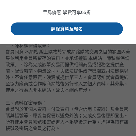
一、擔保資料確實義務：
防偽查詢
早鳥優惠 學費可享
85
折
會員保證其於本網站線上購物進行線上消費所留存的所有資料
Submit
均與事實相符，絕無虛偽、假造或冒用他人資料等情事；為順
利完成付款、交貨等交易流程，會員提供之資料如事後有變
課程資料及報名
更，應即時通知本網站 客服中心。
二、隱私權保護政策：
會員同意 本網站 線上購物於完成網路購物交易之目的範圍內蒐
集並利用會員所留存的資料。並承諾遵循 本網站「隱私權保護
政策」，除為完成該筆交易而提供相關商品或服務之提供廠
商、配合廠商、物流公司，與依法提供政府機關或司法機構以
外，不會任意販賣、洩漏或提供第三人。會員認知就會員鏈結
至協力廠商或合作廠商網站後另行輸入之個人資料，其蒐集、
使用之行為人非本網站，故與本網站無涉。
三、資料保密義務：
會員對於其個人資料、付款資料（包含信用卡資料）及會員密
碼與帳號等，應妥善保管以避免外洩；完成交易後應即登出。
所有使用會員帳號和密碼進入本系統後之行為，均視為持有該
帳號及密碼之會員之行為。