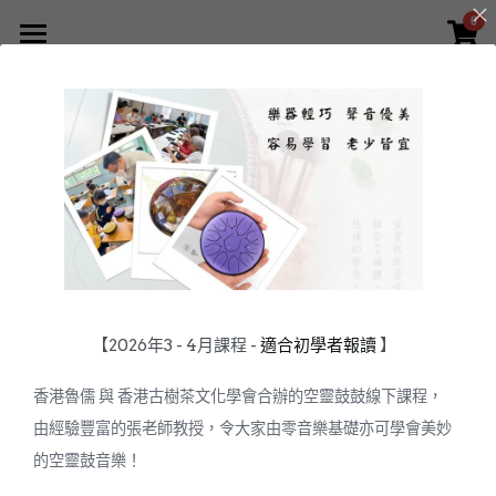
0
×
×
部落格分類
商品分類
首頁
所有商品分類
空靈鼓學堂
空靈鼓
最新優惠
空靈鼓介紹
空靈鼓演奏
輕巧迷你款式
腳架及配件
空靈鼓曲譜與伴奏
蓮花款空靈鼓
教學與示範
空靈鼓演奏
便攜款
空靈鼓演奏
旗艦款空靈鼓
曲譜與伴奏
Q&A
空靈學堂
條款與細則
腳架及配件
常規款
空靈鼓介紹
關於我們
【2026年3 - 4月課程 -
適合初學者報讀
】
所有在本網站線上購物進行線上消費的會員（包括網站會員與
2026最新優惠
連線會員，以下簡稱「會員」），應該詳細閱讀下列會員購物
旗艦款
Facebook
關於LURU
香港魯儒 與 香港古樹茶文化學會合辦的空靈鼓鼓線下課程，
條款，本約定條款明定設立本網站線上購物與會員間之權利義
由經驗豐富的張老師教授，令大家由零音樂基礎亦可學會美妙
務關係，會員在本網站 線上購物進行線上消費若完成結帳均視
專利與技術
登錄
/
註冊
同會員已詳細閱讀本約定條款，且完全知悉並同意本約定條款
的空靈鼓音樂！
的所有約定：
製作工藝
搜索