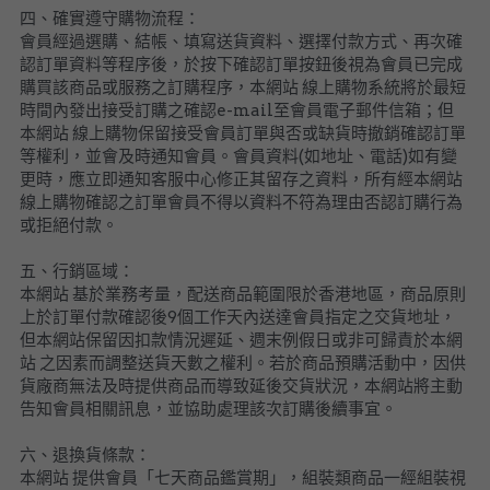
四、確實遵守購物流程：
會員經過選購、結帳、填寫送貨資料、選擇付款方式、再次確
認訂單資料等程序後，於按下確認訂單按鈕後視為會員已完成
購買該商品或服務之訂購程序，本網站 線上購物系統將於最短
時間內發出接受訂購之確認e-mail至會員電子郵件信箱；但
本網站 線上購物保留接受會員訂單與否或缺貨時撤銷確認訂單
等權利，並會及時通知會員。會員資料(如地址、電話)如有變
更時，應立即通知客服中心修正其留存之資料，所有經本網站 
線上購物確認之訂單會員不得以資料不符為理由否認訂購行為
或拒絕付款。
五、行銷區域：
本網站 基於業務考量，配送商品範圍限於香港地區，商品原則
上於訂單付款確認後9個工作天內送達會員指定之交貨地址，
但本網站保留因扣款情況遲延、週末例假日或非可歸責於本網
站 之因素而調整送貨天數之權利。若於商品預購活動中，因供
貨廠商無法及時提供商品而導致延後交貨狀況，本網站將主動
告知會員相關訊息，並協助處理該次訂購後續事宜。
六、退換貨條款：
本網站 提供會員「七天商品鑑賞期」，組裝類商品一經組裝視