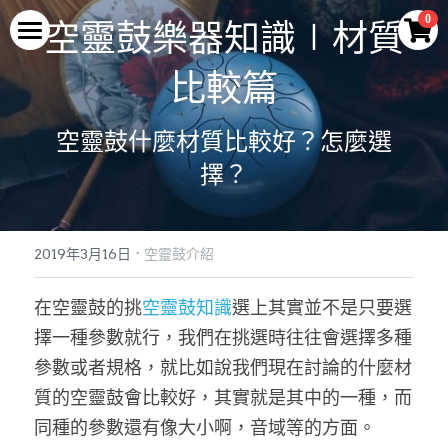
×
0
空靈鼓樂器知識∣材質
商品分類
首頁
比較篇
所有商品分類
空靈鼓
空靈鼓什麼材質比較好？怎麼選
最新優惠
空靈鼓演奏
輕巧迷你款式
擇？
腳架及配件
蓮花款空靈鼓
教學與示範
空靈鼓演奏
便攜款
·
旗艦款空靈鼓
曲譜與伴奏
Q&A
空靈學堂
2019年3月16日
空靈鼓介紹
常規款
腳架及配件
空靈鼓介紹
關於我們
在空靈鼓的挑
空靈鼓知識
選上其實並不是只要選
擇一種參數就行，我們在挑選時往往會選擇多種
旗艦款
2026最新優惠
Facebook
關於LURU
參數或者規格，就比如說我們現在討論的什麼材
專利與技術
質的空靈鼓會比較好，其實就是其中的一種，而
登錄
/
註冊
同種的參數還有像大小啊，音域等的方面。
製作工藝
搜索